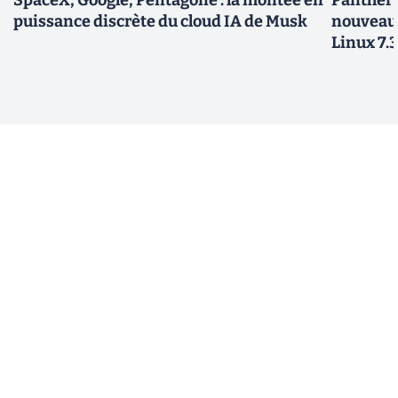
SpaceX, Google, Pentagone : la montée en
Panther L
puissance discrète du cloud IA de Musk
nouveau
Linux 7.