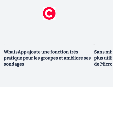
WhatsApp ajoute une fonction très
Sans mis
pratique pour les groupes et améliore ses
plus util
sondages
de Micro