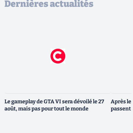
Dernières actualités
Le gameplay de GTA VI sera dévoilé le 27
Après le
août, mais pas pour tout le monde
passent 