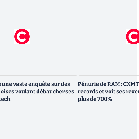
 une vaste enquête sur des
Pénurie de RAM : CXMT 
noises voulant débaucher ses
records et voit ses re
 tech
plus de 700%