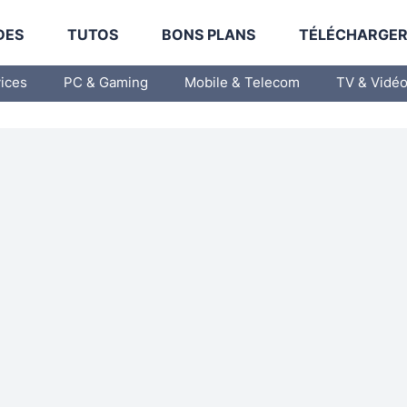
DES
TUTOS
BONS PLANS
TÉLÉCHARGE
vices
PC & Gaming
Mobile & Telecom
TV & Vidé