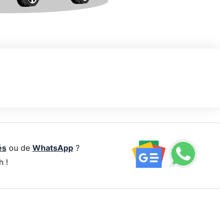
és
ou de
WhatsApp
?
h !