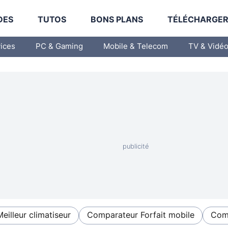
DES
TUTOS
BONS PLANS
TÉLÉCHARGE
vices
PC & Gaming
Mobile & Telecom
TV & Vidé
Meilleur climatiseur
Comparateur Forfait mobile
Comp