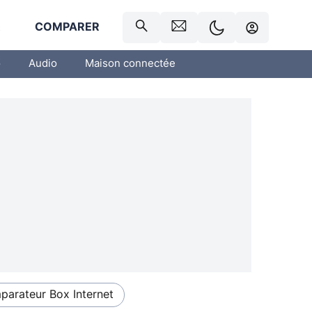
R
COMPARER
o
Audio
Maison connectée
arateur Box Internet