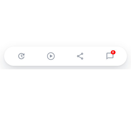
0
Abonnez-vous à notre newsletter !
Recevez un résumé quotidien de l'actu technologique.
S'inscrire
En cliquant sur s'inscrire, j’accepte de recevoir par email des