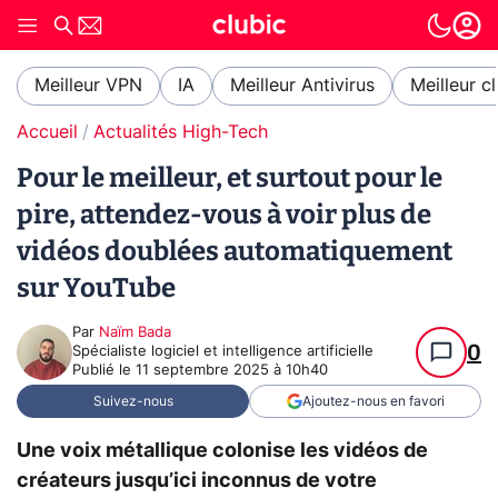
Meilleur VPN
IA
Meilleur Antivirus
Meilleur c
Accueil
Actualités High-Tech
Pour le meilleur, et surtout pour le
pire, attendez-vous à voir plus de
vidéos doublées automatiquement
sur YouTube
Par
Naïm Bada
0
Spécialiste logiciel et intelligence artificielle
Publié le
11 septembre 2025 à 10h40
Suivez-nous
Ajoutez-nous en favori
Une voix métallique colonise les vidéos de
créateurs jusqu’ici inconnus de votre