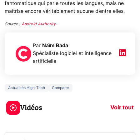
fantomatique qui parle toutes les langues, mais ne
maîtrise encore véritablement aucune d’entre elles.
Source :
Android Authority
Par
Naïm Bada
Spécialiste logiciel et intelligence
artificielle
Actualités High-Tech
Comparer
3 écrans en 1 pour
5 générations
319€ ? Voici L'AOC
jeux dans la
Vidéos
CQ32G4ZA !
prochaine Xbo
Voir tout