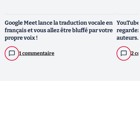
Google Meet lance la traduction vocale en
YouTube 
français et vous allez être bluffé par votre
regardez
propre voix !
auteurs..
1 commentaire
2 c