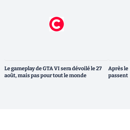
Le gameplay de GTA VI sera dévoilé le 27
Après le
août, mais pas pour tout le monde
passent 