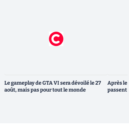
Le gameplay de GTA VI sera dévoilé le 27
Après le
août, mais pas pour tout le monde
passent 