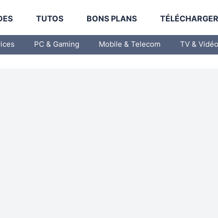
DES
TUTOS
BONS PLANS
TÉLÉCHARGE
vices
PC & Gaming
Mobile & Telecom
TV & Vidé