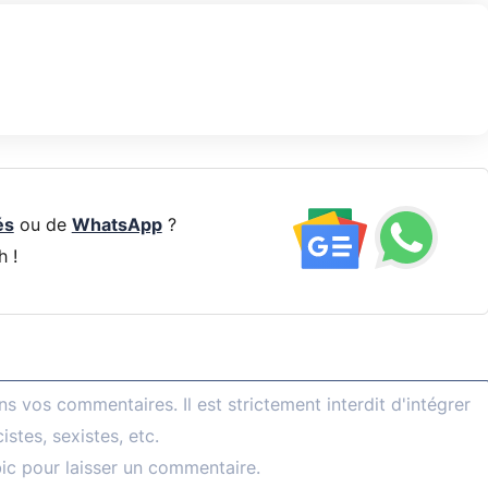
és
ou de
WhatsApp
?
h !