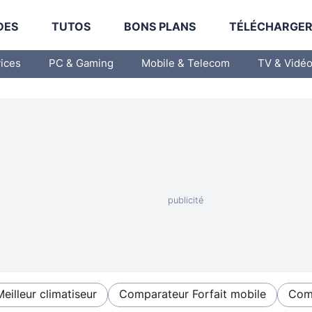
DES
TUTOS
BONS PLANS
TÉLÉCHARGE
vices
PC & Gaming
Mobile & Telecom
TV & Vidé
Meilleur climatiseur
Comparateur Forfait mobile
Comp