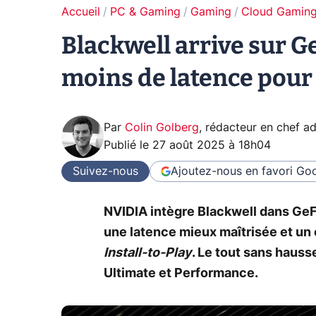
Accueil
PC & Gaming
Gaming
Cloud Gamin
Blackwell arrive sur G
moins de latence pour
Par
Colin Golberg
,
rédacteur en chef ad
Publié le
27 août 2025 à 18h04
Suivez-nous
Ajoutez-nous en favori
Goo
NVIDIA intègre Blackwell dans Ge
une latence mieux maîtrisée et un 
Install‑to‑Play
. Le tout sans haus
Ultimate et Performance.