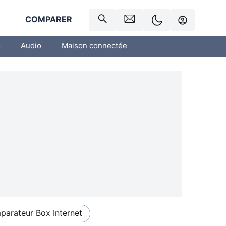
R
COMPARER
o
Audio
Maison connectée
arateur Box Internet