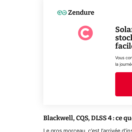
Zendure
Sola
stoc
faci
Vous con
la journ
Blackwell, CQS, DLSS 4 : ce qu
Le gros morceau, c’est l’arrivée d’