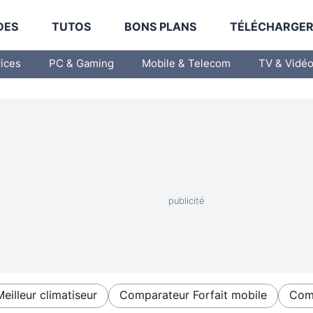
DES
TUTOS
BONS PLANS
TÉLÉCHARGE
vices
PC & Gaming
Mobile & Telecom
TV & Vidé
Meilleur climatiseur
Comparateur Forfait mobile
Comp