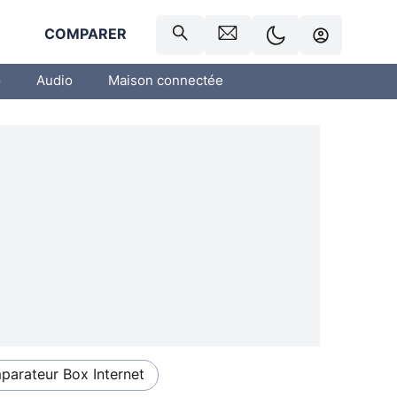
R
COMPARER
o
Audio
Maison connectée
arateur Box Internet