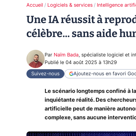
Accueil
Logiciels & services
Intelligence artifi
Une IA réussit à repr
célèbre... sans aide h
Par
Naïm Bada
,
spécialiste logiciel et in
Publié le
04 août 2025 à 13h29
Suivez-nous
Ajoutez-nous en favori
Goo
Le scénario longtemps confiné à l
inquiétante réalité. Des chercheur
artificielle peut de manière auton
complexe, sans aucune interventi