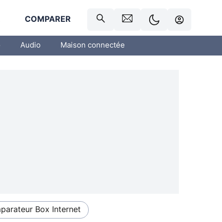
R
COMPARER
o
Audio
Maison connectée
arateur Box Internet