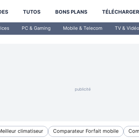
DES
TUTOS
BONS PLANS
TÉLÉCHARGE
vices
PC & Gaming
Mobile & Telecom
TV & Vidé
Meilleur climatiseur
Comparateur Forfait mobile
Comp