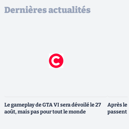
Dernières actualités
Le gameplay de GTA VI sera dévoilé le 27
Après le
août, mais pas pour tout le monde
passent 