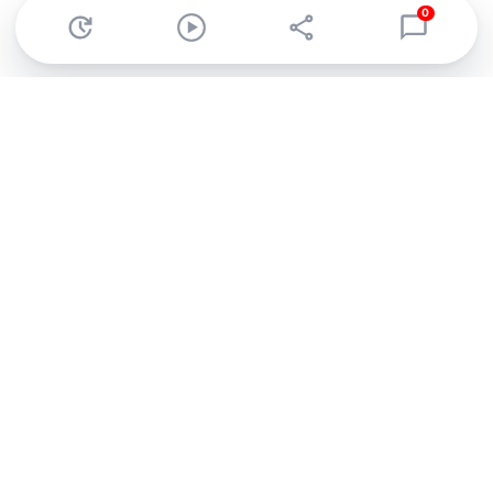
0
Abonnez-vous à notre newsletter !
Recevez un résumé quotidien de l'actu technologique.
S'inscrire
En cliquant sur s'inscrire, j’accepte de recevoir par email des
informations, actualités et offres commerciales de Clubic.
Conformément au RGPD, vous pouvez retirer votre consentement
à tout moment en cliquant sur le lien de désinscription présent
dans chaque email. Pour en savoir plus sur la gestion de vos
données, consultez notre
Politique de confidentialité