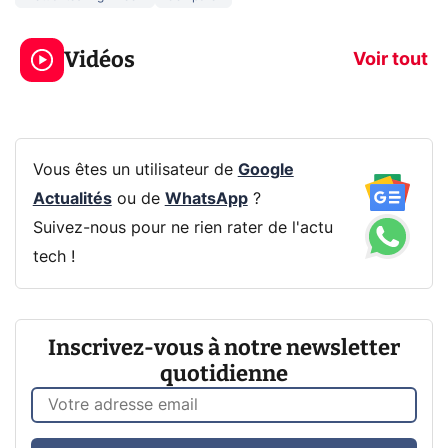
3 écrans en 1 pour
5 générations
319€ ? Voici L'AOC
jeux dans la
Vidéos
CQ32G4ZA !
prochaine Xbo
Voir tout
Vous êtes un utilisateur de
Google
Actualités
ou de
WhatsApp
?
Suivez-nous pour ne rien rater de l'actu
tech !
Inscrivez-vous à notre newsletter
quotidienne