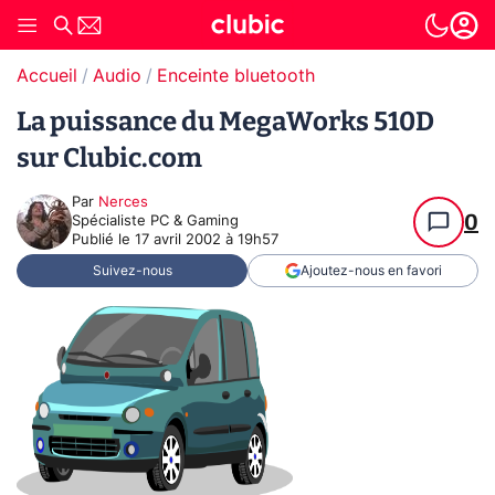
Accueil
Audio
Enceinte bluetooth
La puissance du MegaWorks 510D
sur Clubic.com
Par
Nerces
0
Spécialiste PC & Gaming
Publié le
17 avril 2002 à 19h57
Suivez-nous
Ajoutez-nous en favori