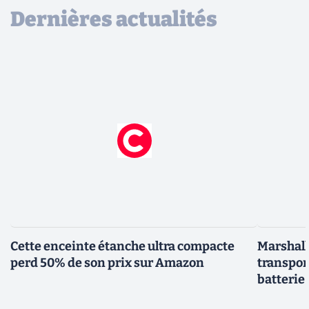
Dernières actualités
Cette enceinte étanche ultra compacte
Marshall 
perd 50% de son prix sur Amazon
transpor
batterie