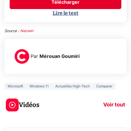
Télécharger
Lire le test
Source :
Neowin
Par
Mérouan Goumiri
Microsoft
Windows 11
Actualités High-Tech
Comparer
3 écrans en 1 pour
5 générations
319€ ? Voici L'AOC
jeux dans la
Vidéos
CQ32G4ZA !
prochaine Xbo
Voir tout