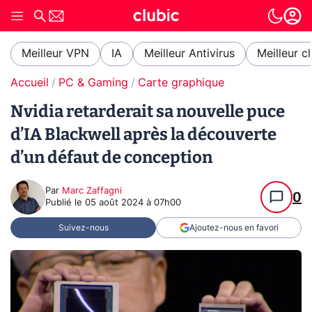
Meilleur VPN
IA
Meilleur Antivirus
Meilleur c
Accueil
PC & Gaming
Carte graphique
Nvidia retarderait sa nouvelle puce
d’IA Blackwell après la découverte
d’un défaut de conception
Par
Marc Zaffagni
0
Publié le
05 août 2024 à 07h00
Suivez-nous
Ajoutez-nous en favori