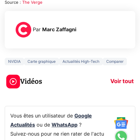
Source :
The Verge
Par
Marc Zaffagni
NVIDIA
Carte graphique
Actualités High-Tech
Comparer
5 générations de
Ce que vous n
jeux dans la
savez sur la
Vidéos
prochaine Xbox !
navigation pri
Voir tout
Vous êtes un utilisateur de
Google
Actualités
ou de
WhatsApp
?
Suivez-nous pour ne rien rater de l'actu