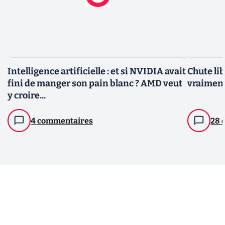
Intelligence artificielle : et si NVIDIA avait
Chute lib
fini de manger son pain blanc ? AMD veut
vraiment
y croire...
4 commentaires
28 