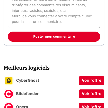
Poster mon commentaire
Meilleurs logiciels
CyberGhost
Voir l'offre
Bitdefender
Voir l'offre
Opera
Voir l'offre