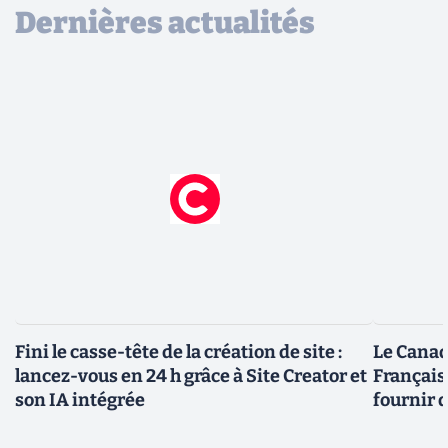
Dernières actualités
Fini le casse-tête de la création de site :
Le Canad
lancez-vous en 24 h grâce à Site Creator et
Français
son IA intégrée
fournir 