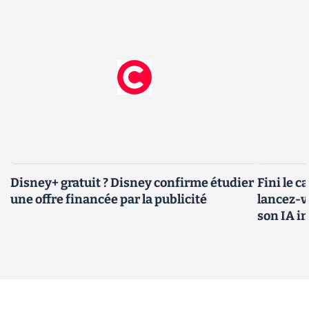
Disney+ gratuit ? Disney confirme étudier
Fini le c
une offre financée par la publicité
lancez-vo
son IA i