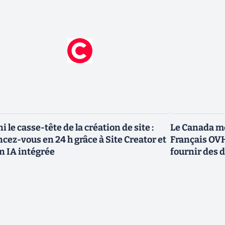
ni le casse-tête de la création de site :
Le Canada me
ncez-vous en 24 h grâce à Site Creator et
Français OVH
n IA intégrée
fournir des 