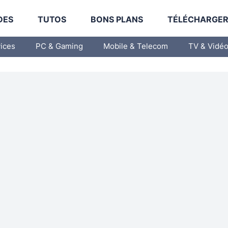
DES
TUTOS
BONS PLANS
TÉLÉCHARGE
vices
PC & Gaming
Mobile & Telecom
TV & Vidé