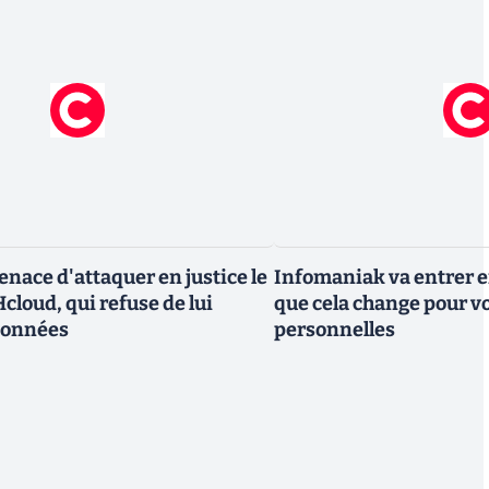
nace d'attaquer en justice le
Infomaniak va entrer en
cloud, qui refuse de lui
que cela change pour v
données
personnelles