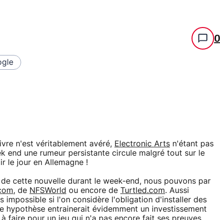
gle
uivre n'est véritablement avéré,
Electronic Arts
n'étant pas
k end une rumeur persistante circule malgré tout sur le
r le jour en Allemagne !
o de cette nouvelle durant le week-end, nous pouvons par
com
, de
NFSWorld
ou encore de
Turtled.com
. Aussi
s impossible si l'on considère l'obligation d'installer des
te hypothèse entrainerait évidemment un investissement
 à faire pour un jeu qui n'a pas encore fait ses preuves.