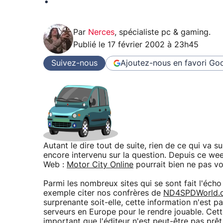
Par
Nerces
,
spécialiste pc & gaming
.
Publié le
17 février 2002 à 23h45
Suivez-nous
Ajoutez-nous en favori
Goo
Autant le dire tout de suite, rien de ce qui va s
encore intervenu sur la question. Depuis ce wee
Web :
Motor City Online
pourrait bien ne pas voi
Parmi les nombreux sites qui se sont fait l'éch
exemple citer nos confrères de
ND4SPDWorld.
surprenante soit-elle, cette information n'est pa
serveurs en Europe pour le rendre jouable. Cet
important que l'éditeur n'est peut-être pas prêt