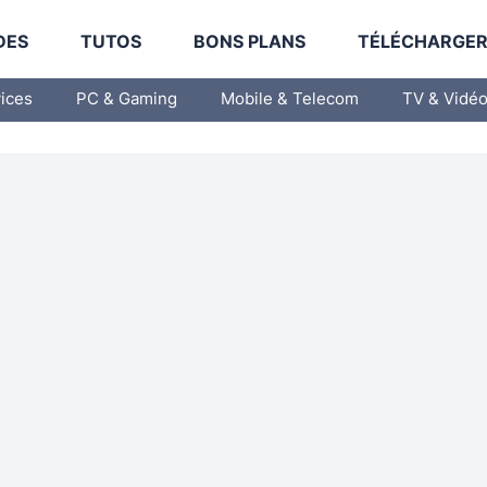
DES
TUTOS
BONS PLANS
TÉLÉCHARGE
vices
PC & Gaming
Mobile & Telecom
TV & Vidé