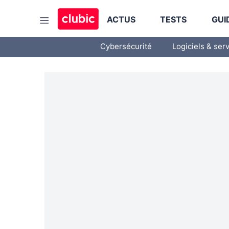
ACTUS
TESTS
GUI
Cybersécurité
Logiciels & ser