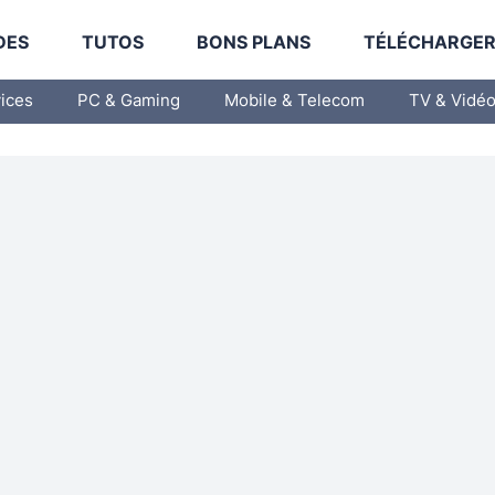
DES
TUTOS
BONS PLANS
TÉLÉCHARGE
vices
PC & Gaming
Mobile & Telecom
TV & Vidé