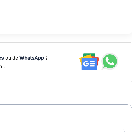
és
ou de
WhatsApp
?
h !