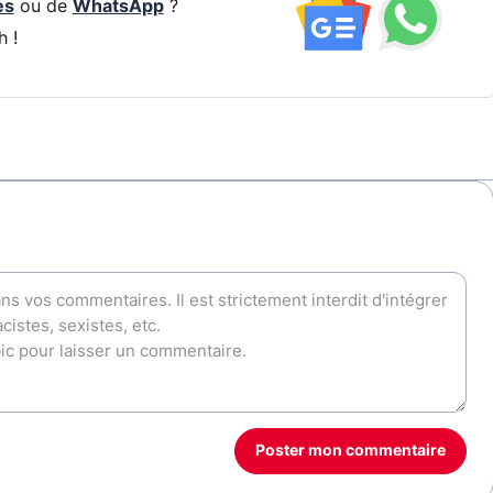
és
ou de
WhatsApp
?
h !
Poster mon commentaire