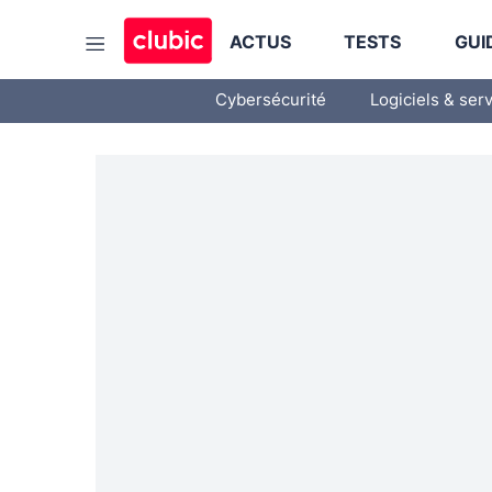
ACTUS
TESTS
GUI
Cybersécurité
Logiciels & ser