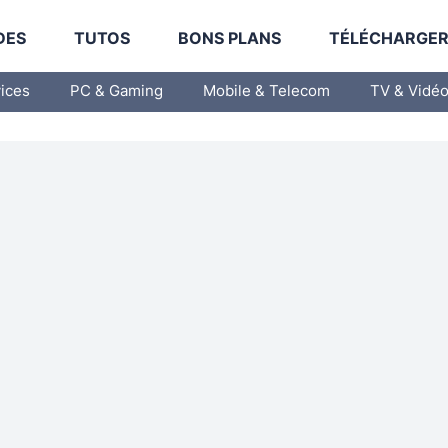
DES
TUTOS
BONS PLANS
TÉLÉCHARGE
vices
PC & Gaming
Mobile & Telecom
TV & Vidé