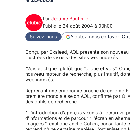
Par
Jérôme Bouteiller
.
Publié le
24 août 2004 à 00h00
Suivez-nous
Ajoutez-nous en favori
Goo
Conçu par Exalead, AOL présente son nouveau 
illustrées de visuels des sites web indexés.
"Vois et clique" plutôt que "clique et vois". Co
nouveau moteur de recherche, plus intuitif, dont
web indexés.
Reprenant une ergonomie proche de celle de Fro
première mondiale selon AOL, confirmé par Oliv
des outils de recherche.
" L'introduction d'aperçus visuels à l'écran va 
d'informations et de parcourir l'écran en altern
imagées ", explique Joëlle Cohen, consultante e
reprend d'une certaine manière, l'organisation 