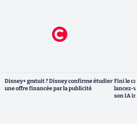
Disney+ gratuit ? Disney confirme étudier
Fini le c
une offre financée par la publicité
lancez-vo
son IA i