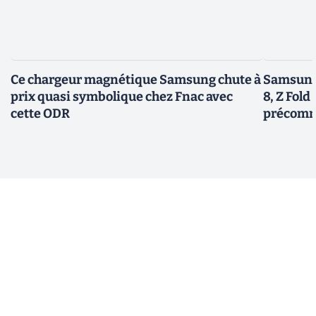
Ce chargeur magnétique Samsung chute à
Samsung 
prix quasi symbolique chez Fnac avec
8, Z Fold 
cette ODR
précomm