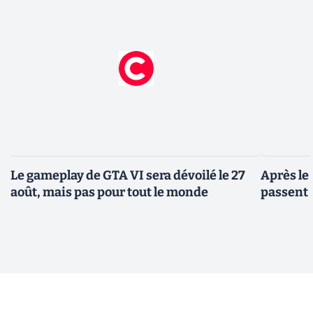
Le gameplay de GTA VI sera dévoilé le 27
Après le
août, mais pas pour tout le monde
passent 