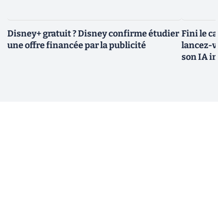
Disney+ gratuit ? Disney confirme étudier
Fini le c
une offre financée par la publicité
lancez-vo
son IA i