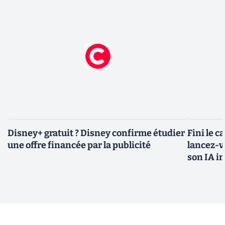
Disney+ gratuit ? Disney confirme étudier
Fini le c
une offre financée par la publicité
lancez-vo
son IA i