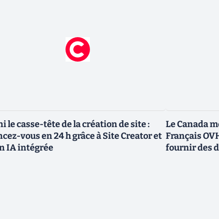
ni le casse-tête de la création de site :
Le Canada me
ncez-vous en 24 h grâce à Site Creator et
Français OVH
n IA intégrée
fournir des 