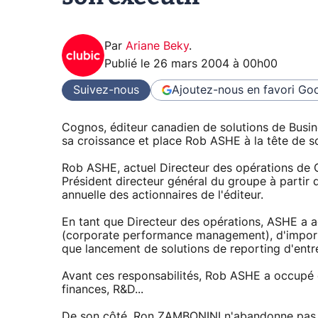
Par
Ariane Beky
.
Publié le
26 mars 2004 à 00h00
Suivez-nous
Ajoutez-nous en favori
Goo
Cognos, éditeur canadien de solutions de Busine
sa croissance et place Rob ASHE à la tête de so
Rob ASHE, actuel Directeur des opérations de
Président directeur général du groupe à partir d
annuelle des actionnaires de l'éditeur.
En tant que Directeur des opérations, ASHE a 
(corporate performance management), d'importa
que lancement de solutions de reporting d'entr
Avant ces responsabilités, Rob ASHE a occupé d
finances, R&D...
De son côté, Ron ZAMBONINI n'abandonne pas l