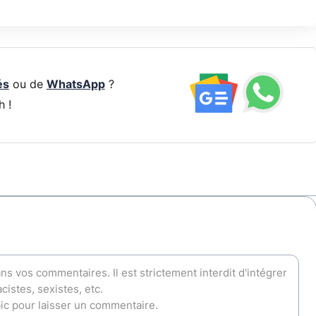
és
ou de
WhatsApp
?
h !