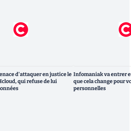
nace d'attaquer en justice le
Infomaniak va entrer en
cloud, qui refuse de lui
que cela change pour v
données
personnelles