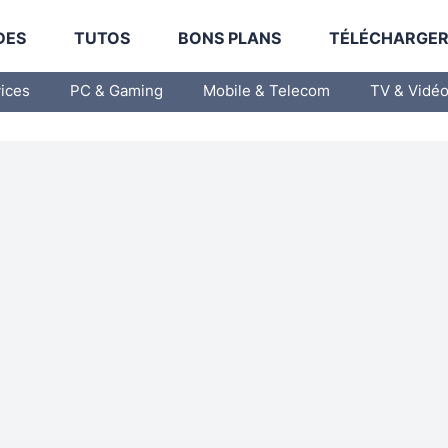
DES
TUTOS
BONS PLANS
TÉLÉCHARGE
vices
PC & Gaming
Mobile & Telecom
TV & Vidé