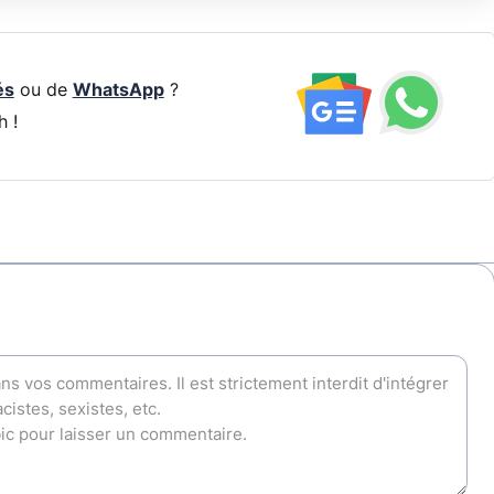
és
ou de
WhatsApp
?
h !