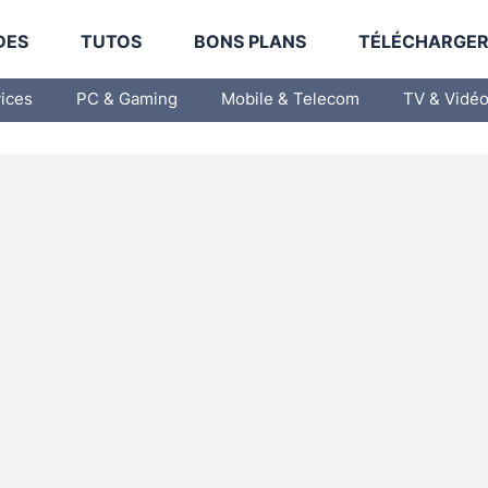
DES
TUTOS
BONS PLANS
TÉLÉCHARGE
vices
PC & Gaming
Mobile & Telecom
TV & Vidé