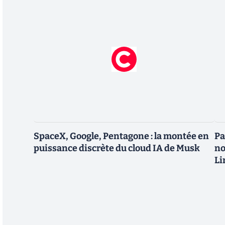
SpaceX, Google, Pentagone : la montée en
Pa
puissance discrète du cloud IA de Musk
no
Li