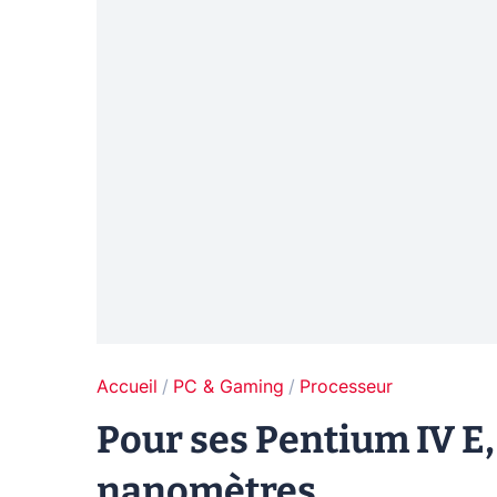
Accueil
PC & Gaming
Processeur
Pour ses Pentium IV E,
nanomètres