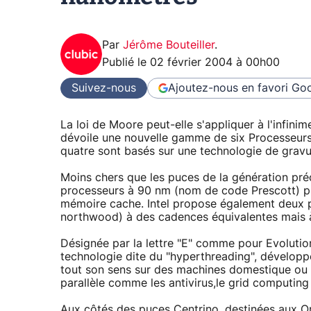
Par
Jérôme Bouteiller
.
Publié le
02 février 2004 à 00h00
Suivez-nous
Ajoutez-nous en favori
Goo
La loi de Moore peut-elle s'appliquer à l'infinim
dévoile une nouvelle gamme de six Processeurs
quatre sont basés sur une technologie de grav
Moins chers que les puces de la génération pr
processeurs à 90 nm (nom de code Prescott) p
mémoire cache. Intel propose également deux 
northwood) à des cadences équivalentes mais à 
Désignée par la lettre "E" comme pour Evolution
technologie dite du "hyperthreading", développ
tout son sens sur des machines domestique ou d
parallèle comme les antivirus,le grid computing
Aux côtés des puces Centrino, destinées aux O