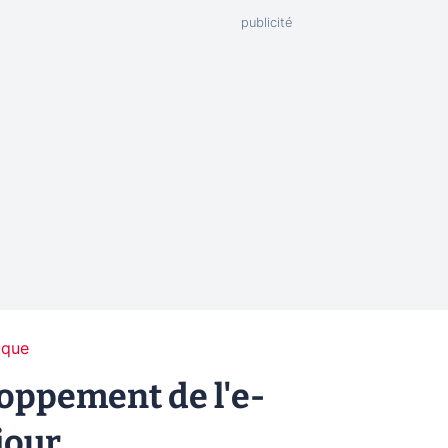
ique
loppement de l'e-
jour