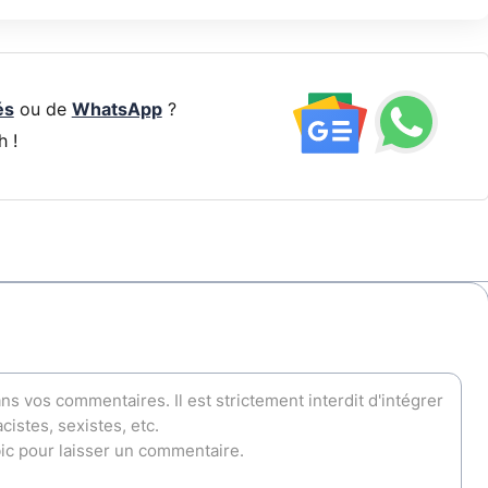
és
ou de
WhatsApp
?
h !