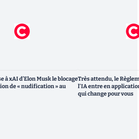
e à xAI d’Elon Musk le blocage
Très attendu, le Règle
tion de « nudification » au
l'IA entre en application
qui change pour vous