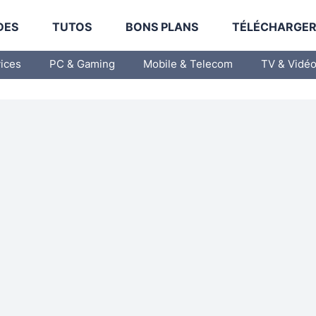
DES
TUTOS
BONS PLANS
TÉLÉCHARGE
vices
PC & Gaming
Mobile & Telecom
TV & Vidé