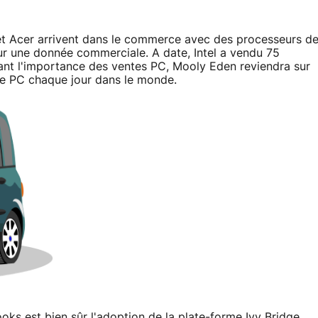
 et Acer arrivent dans le commerce avec des processeurs d
ur une donnée commerciale. A date, Intel a vendu 75
ant l'importance des ventes PC, Mooly Eden reviendra sur
n de PC chaque jour dans le monde.
oks est bien sûr l'adoption de la plate-forme Ivy Bridge.