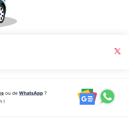
és
ou de
WhatsApp
?
h !