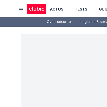
ACTUS
TESTS
GUI
Cybersécurité
Logiciels & ser