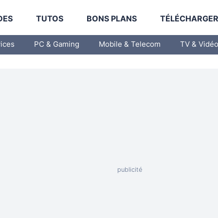
DES
TUTOS
BONS PLANS
TÉLÉCHARGE
vices
PC & Gaming
Mobile & Telecom
TV & Vidé