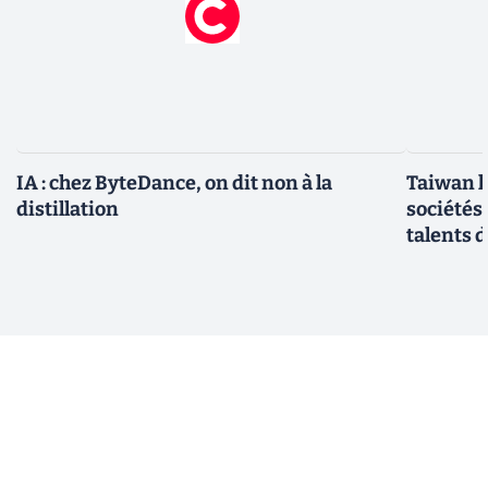
IA : chez ByteDance, on dit non à la
Taiwan l
distillation
sociétés
talents d