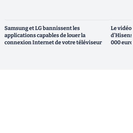
Samsung et LG bannissent les
Le vidéo
applications capables de louer la
d’Hisens
connexion Internet de votre téléviseur
000 eur