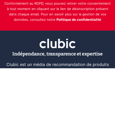
Conformément au RGPD, vous pouvez retirer votre consentement
à tout moment en cliquant sur le lien de désinscription présent
dans chaque email. Pour en savoir plus sur la gestion de vos
données, consultez notre
Politique de confidentialité
Indépendance, transparence et expertise
Clubic est un média de recommandation de produits
100% indépendant. Chaque jour, nos experts testent et
comparent des produits et services technologiques
pour vous informer et vous aider à consommer
intelligemment.
À propos
Nous contacter
Référencer un logiciel