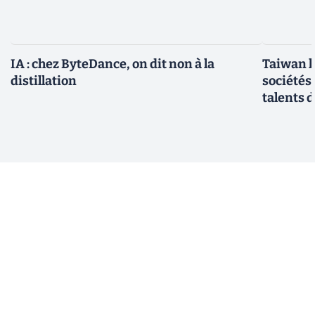
IA : chez ByteDance, on dit non à la
Taiwan l
distillation
sociétés
talents d