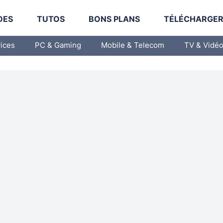
DES
TUTOS
BONS PLANS
TÉLÉCHARGE
vices
PC & Gaming
Mobile & Telecom
TV & Vidé