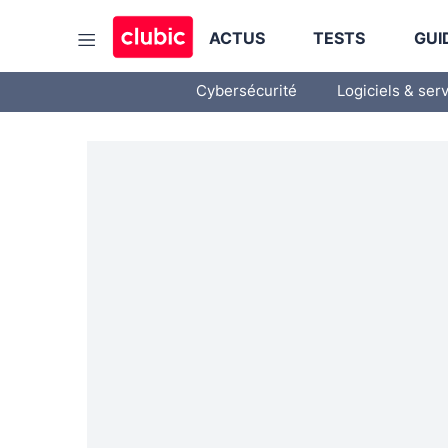
ACTUS
TESTS
GUI
Cybersécurité
Logiciels & ser