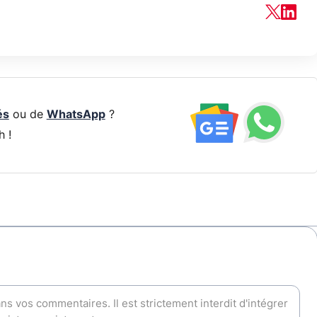
és
ou de
WhatsApp
?
h !