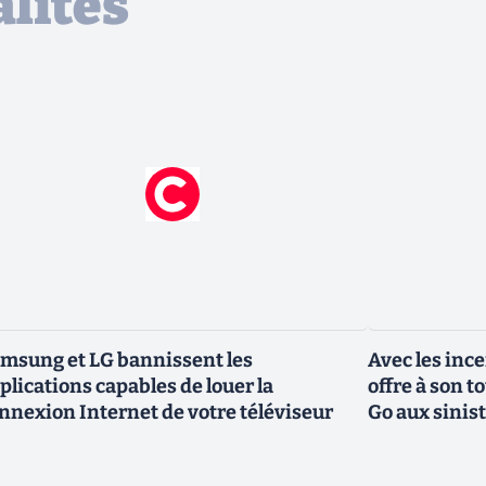
lités
msung et LG bannissent les
Avec les inc
plications capables de louer la
offre à son 
nnexion Internet de votre téléviseur
Go aux sinis