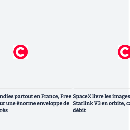
endies partout en France, Free
SpaceX livre les image
tour une énorme enveloppe de
Starlink V3 en orbite, c
trés
débit