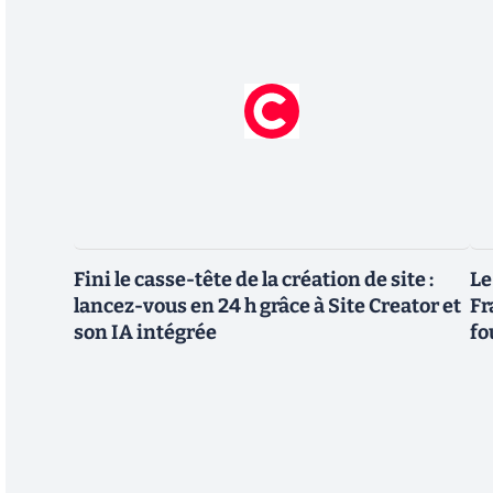
Fini le casse-tête de la création de site :
Le
lancez-vous en 24 h grâce à Site Creator et
Fr
son IA intégrée
fo