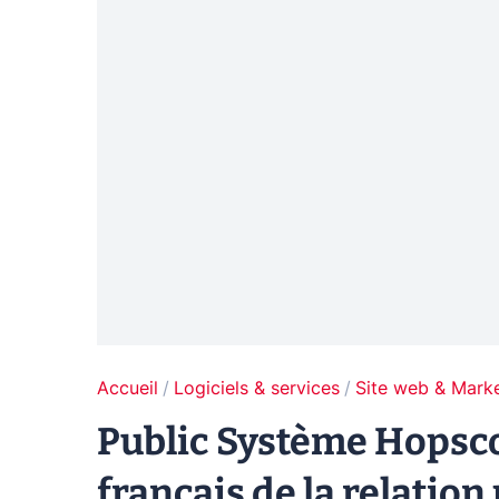
Accueil
Logiciels & services
Site web & Marke
Public Système Hopsco
français de la relation