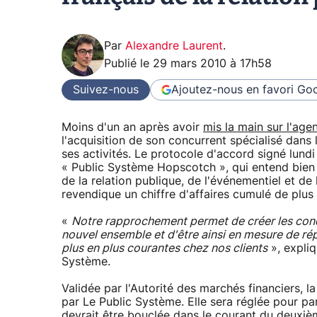
Par
Alexandre Laurent
.
Publié le
29 mars 2010 à 17h58
Suivez-nous
Ajoutez-nous en favori
Goo
Moins d'un an après avoir
mis la main sur l'ag
l'acquisition de son concurrent spécialisé dans 
ses activités. Le protocole d'accord signé lund
« Public Système Hopscotch », qui entend bien
de la relation publique, de l'événementiel et de
revendique un chiffre d'affaires cumulé de plus 
«
Notre rapprochement permet de créer les condi
nouvel ensemble et d'être ainsi en mesure de r
plus en plus courantes chez nos clients
», expli
Système.
Validée par l'Autorité des marchés financiers, l
par Le Public Système. Elle sera réglée pour pa
devrait être bouclée dans le courant du deuxi