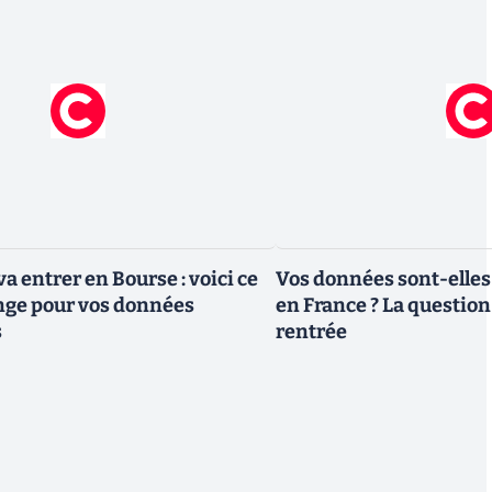
a entrer en Bourse : voici ce
Vos données sont-elles
nge pour vos données
en France ? La question 
s
rentrée