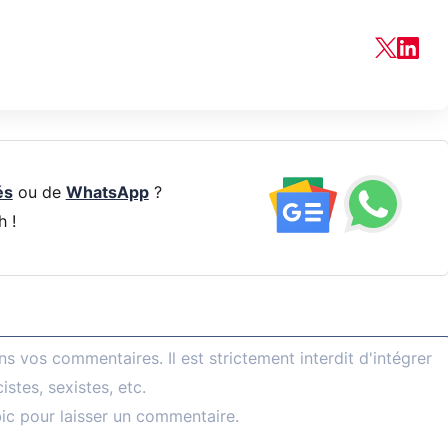
és
ou de
WhatsApp
?
h !