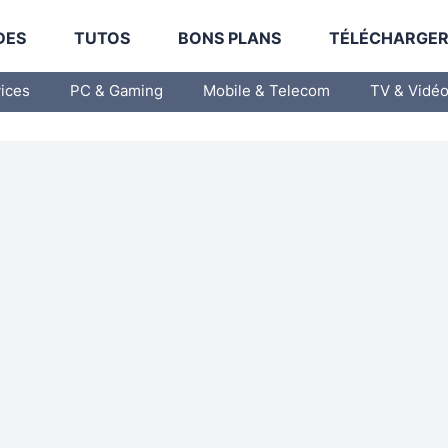
DES
TUTOS
BONS PLANS
TÉLÉCHARGE
vices
PC & Gaming
Mobile & Telecom
TV & Vidé