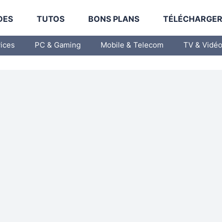
DES
TUTOS
BONS PLANS
TÉLÉCHARGE
vices
PC & Gaming
Mobile & Telecom
TV & Vidé