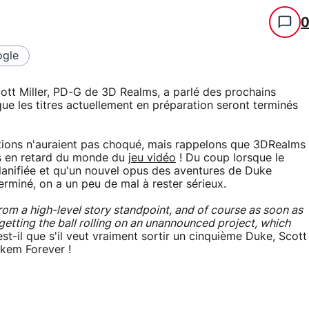
gle
cott Miller, PD-G de 3D Realms, a parlé des prochains
que les titres actuellement en préparation seront terminés
rations n'auraient pas choqué, mais rappelons que 3DRealms
lus en retard du monde du
jeu vidéo
! Du coup lorsque le
planifiée et qu'un nouvel opus des aventures de Duke
erminé, on a un peu de mal à rester sérieux.
rom a high-level story standpoint, and of course as soon as
getting the ball rolling on an unannounced project, which
st-il que s'il veut vraiment sortir un cinquième Duke, Scott
ukem Forever !