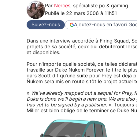
Par
Nerces
,
spécialiste pc & gaming
.
Publié le
22 mars 2006 à 11h51
Suivez-nous
Ajoutez-nous en favori
Goo
Dans une interview accordée à
Firing Squad
, S
projets de sa société, ceux qui débuteront lors
et disponibles.
Pour n'importe quelle société, de telles décla
travaille sur Duke Nukem Forever, le titre le p
gars Scott dit qu'une suite pour Prey est déjà 
Nukem sera mis en route sitôt le projet actuel t
«
We've already mapped out a sequel for Prey, f
Duke is done we'll begin a new one. We are also 
has yet to be signed by a publisher.
». Toujours e
Miller est bien obligé de le terminer ce Duke N