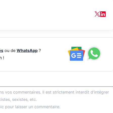
és
ou de
WhatsApp
?
h !