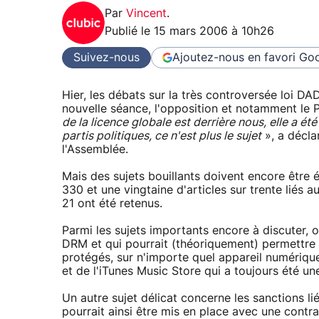
Par
Vincent
.
Publié le
15 mars 2006 à 10h26
Suivez-nous
Ajoutez-nous en favori
Goo
Hier, les débats sur la très controversée loi DAD
nouvelle séance, l'opposition et notamment le 
de la licence globale est derrière nous, elle a ét
partis politiques, ce n'est plus le sujet
», a décla
l'Assemblée.
Mais des sujets bouillants doivent encore être
330 et une vingtaine d'articles sur trente liés 
21 ont été retenus.
Parmi les sujets importants encore à discuter, 
DRM et qui pourrait (théoriquement) permettre a
protégés, sur n'importe quel appareil numériqu
et de l'iTunes Music Store qui a toujours été une
Un autre sujet délicat concerne les sanctions l
pourrait ainsi être mis en place avec une contr