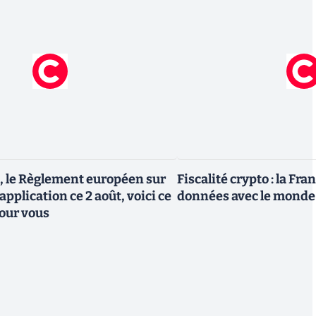
, le Règlement européen sur
Fiscalité crypto : la Fr
 application ce 2 août, voici ce
données avec le monde
our vous