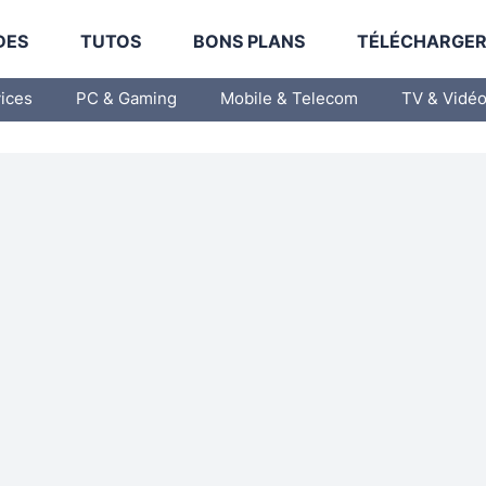
DES
TUTOS
BONS PLANS
TÉLÉCHARGE
vices
PC & Gaming
Mobile & Telecom
TV & Vidé