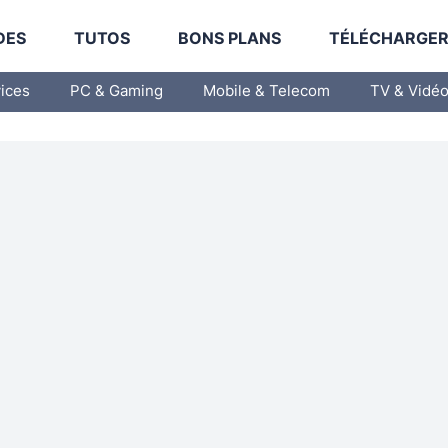
DES
TUTOS
BONS PLANS
TÉLÉCHARGE
vices
PC & Gaming
Mobile & Telecom
TV & Vidé