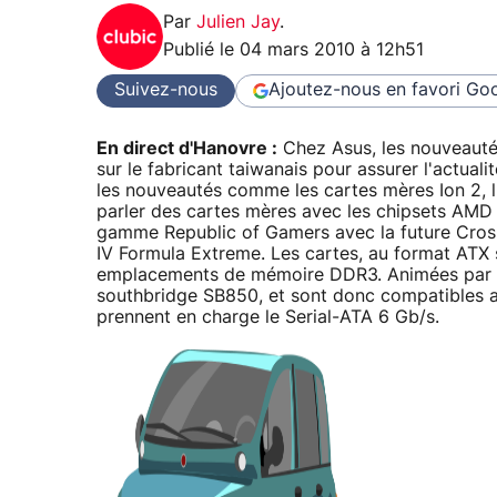
Par
Julien Jay
.
Publié le
04 mars 2010 à 12h51
Suivez-nous
Ajoutez-nous en favori
Goo
En direct d'Hanovre :
Chez Asus, les nouveautés
sur le fabricant taiwanais pour assurer l'actua
les nouveautés comme les cartes mères Ion 2, 
parler des cartes mères avec les chipsets AM
gamme Republic of Gamers avec la future Cross
IV Formula Extreme. Les cartes, au format ATX
emplacements de mémoire DDR3. Animées par l
southbridge SB850, et sont donc compatibles av
prennent en charge le Serial-ATA 6 Gb/s.