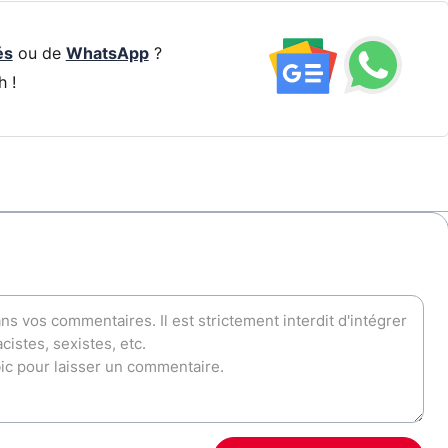
és
ou de
WhatsApp
?
h !