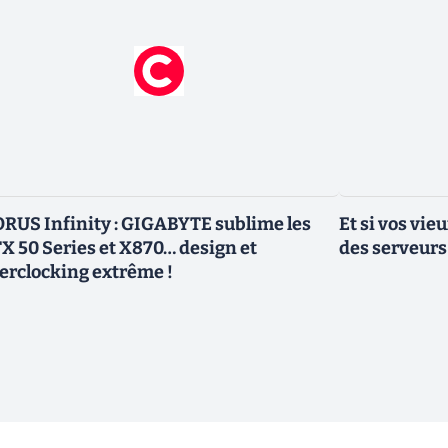
RUS Infinity : GIGABYTE sublime les
Et si vos vi
X 50 Series et X870… design et
des serveurs
erclocking extrême !