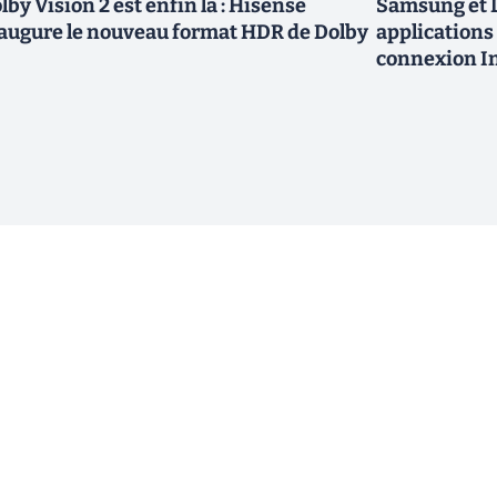
lby Vision 2 est enfin là : Hisense
Samsung et L
augure le nouveau format HDR de Dolby
applications 
connexion In
ewsletter !
En cliquant sur s'inscrire, j’accepte
offres commerciales de Clubic. Co