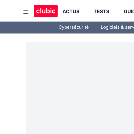
ACTUS
TESTS
GUI
Cybersécurité
Logiciels & ser