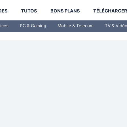
DES
TUTOS
BONS PLANS
TÉLÉCHARGE
vices
PC & Gaming
Mobile & Telecom
TV & Vidé