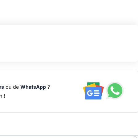
és
ou de
WhatsApp
?
h !