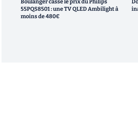
Boulanger casse le prix du Philips
Do
55PQS8501 : une TV QLED Ambilight à
in
moins de 480€
Abonnez-vous à notre n