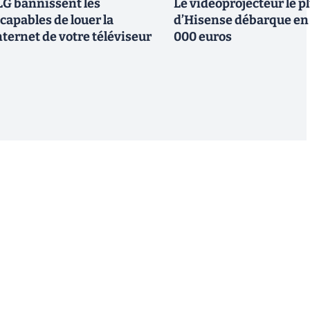
G bannissent les
Le vidéoprojecteur le p
capables de louer la
d’Hisense débarque en 
ternet de votre téléviseur
000 euros
S'inscrire
 de recevoir par email des informations, actualités et
nformément au RGPD, vous pouvez retirer votre