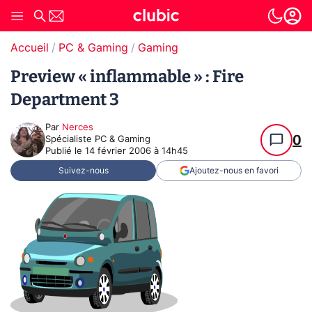
Accueil
PC & Gaming
Gaming
Preview « inflammable » : Fire
Department 3
Par
Nerces
0
Spécialiste PC & Gaming
Publié le
14 février 2006 à 14h45
Suivez-nous
Ajoutez-nous en favori