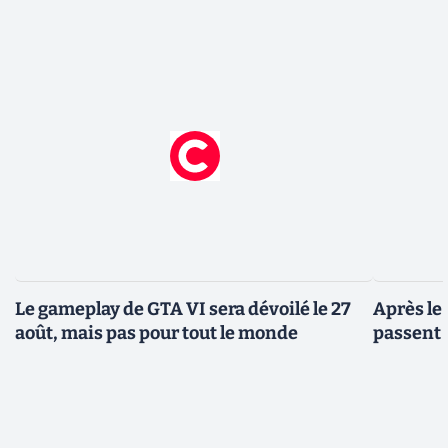
Le gameplay de GTA VI sera dévoilé le 27
Après le
août, mais pas pour tout le monde
passent 