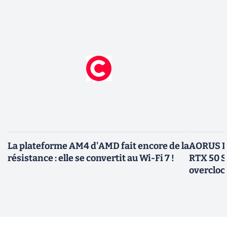
La plateforme AM4 d'AMD fait encore de la
AORUS In
résistance : elle se convertit au Wi-Fi 7 !
RTX 50 S
overcloc