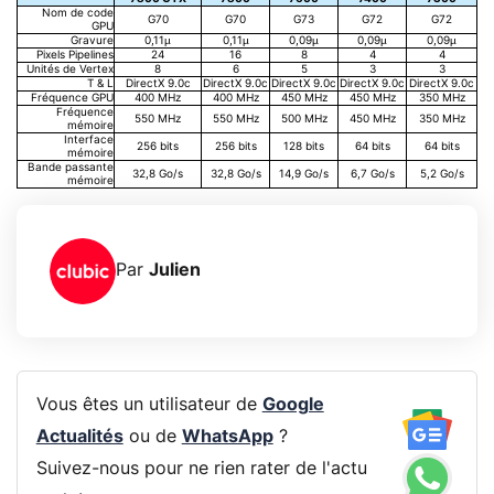
Nom de code
G70
G70
G73
G72
G72
GPU
Gravure
0,11µ
0,11µ
0,09µ
0,09µ
0,09µ
Pixels Pipelines
24
16
8
4
4
Unités de Vertex
8
6
5
3
3
T & L
DirectX 9.0c
DirectX 9.0c
DirectX 9.0c
DirectX 9.0c
DirectX 9.0c
Fréquence GPU
400 MHz
400 MHz
450 MHz
450 MHz
350 MHz
Fréquence
550 MHz
550 MHz
500 MHz
450 MHz
350 MHz
mémoire
Interface
256 bits
256 bits
128 bits
64 bits
64 bits
mémoire
Bande passante
32,8 Go/s
32,8 Go/s
14,9 Go/s
6,7 Go/s
5,2 Go/s
mémoire
Par
Julien
Vous êtes un utilisateur de
Google
Actualités
ou de
WhatsApp
?
Suivez-nous pour ne rien rater de l'actu