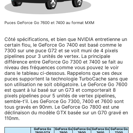
Puces GeForce Go 7600 et 7400 au format MXM
Côté spécifications, et bien que NVIDIA entretienne un
certain flou, le GeForce Go 7400 est basé comme le
7300 sur une puce G72 et se voit muni de 4 pixels
pipelines pour 3 unités de vertex. La principale
différence entre GeForce Go 7300 et 7400 se fait au
niveau des fréquences comme vous pouvez le voir
dans le tableau ci-dessous. Rappelons que ces deux
puces supportent la technologie TurboCache sans que
son utilisation ne soit obligatoire. Le GeForce Go 7600
est quant à lui basé sur un G73 et comporterait 8
pixels pipelines pour 5 unités de vertex pipelines,
semble-t'il. Les GeForce Go 7300, 7400 et 7600 sont
tous gravés en 90nm. Le GeForce Go 7800 est une
déclinaison du modèle GTX basée sur un G70 gravé en
110nm.
GeForce Go
GeForce Go
GeForce Go
GeForce Go
GeForce Go
7800 GTX
7800
7600
7400
7300