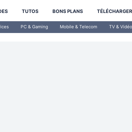
DES
TUTOS
BONS PLANS
TÉLÉCHARGE
vices
PC & Gaming
Mobile & Telecom
TV & Vidé