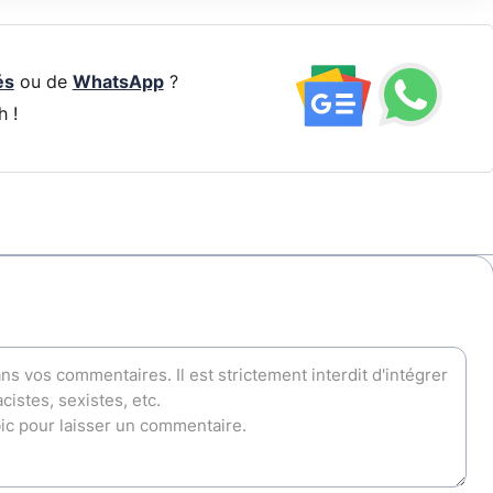
és
ou de
WhatsApp
?
h !