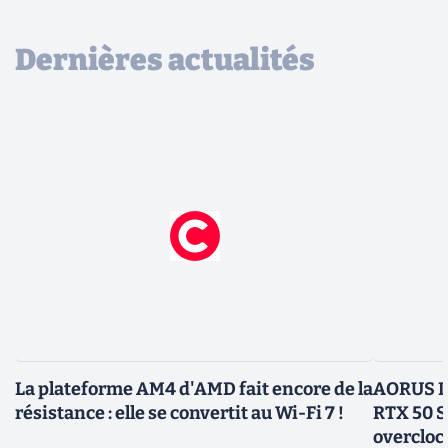
Dernières actualités
La plateforme AM4 d'AMD fait encore de la
AORUS In
résistance : elle se convertit au Wi-Fi 7 !
RTX 50 S
overcloc