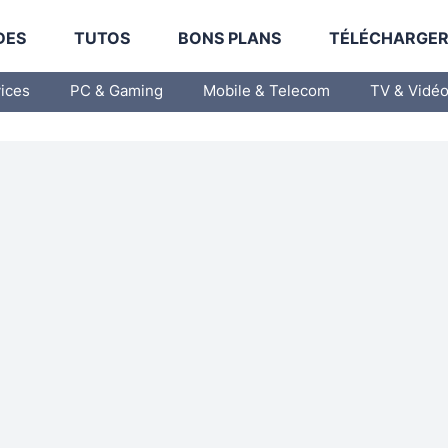
DES
TUTOS
BONS PLANS
TÉLÉCHARGE
vices
PC & Gaming
Mobile & Telecom
TV & Vidé