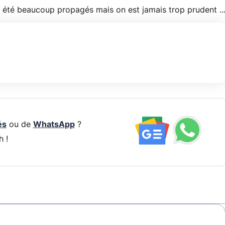
r été beaucoup propagés mais on est jamais trop prudent ..
és
ou de
WhatsApp
?
h !