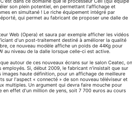
C'est dans ce domaine que le processeur Cell (qui équipe
éler son plein potentiel, en permettant l'affichage et
mes en simultané ! Le riche équipement intégré par
éporté, qui permet au fabricant de proposer une dalle de
ateur Web (Opera) et saura par exemple afficher les vidéos
iant d'un post-traitement destiné à améliorer la qualité
sobre, ce nouveau modèle affiche un poids de 44Kg pour
au niveau de la dalle lorsque celle-ci est active.
que autour de ces nouveaux écrans sur le salon Ceatec, o
employés. Si, début 2009, le fabricant n'insistait que sur
s images haute définition, pour un affichage de meilleure
ts sur l'aspect « connecté » de son nouveau téléviseur et
aux multiples. Un argument qui devra faire mouche pour
e en effet d'un million de yens, soit 7 700 euros au cours