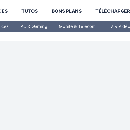
DES
TUTOS
BONS PLANS
TÉLÉCHARGE
vices
PC & Gaming
Mobile & Telecom
TV & Vidé