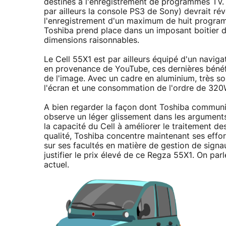
destinés à l'enregistrement de programmes TV. 
par ailleurs la console PS3 de Sony) devrait rév
l'enregistrement d'un maximum de huit program
Toshiba prend place dans un imposant boitier d
dimensions raisonnables.
Le Cell 55X1 est par ailleurs équipé d'un navig
en provenance de YouTube, ces dernières bénéfic
de l'image. Avec un cadre en aluminium, très 
l'écran et une consommation de l'ordre de 320W 
A bien regarder la façon dont Toshiba communi
observe un léger glissement dans les arguments 
la capacité du Cell à améliorer le traitement de
qualité, Toshiba concentre maintenant ses effor
sur ses facultés en matière de gestion de sign
justifier le prix élevé de ce Regza 55X1. On parl
actuel.