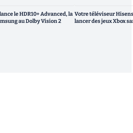
lance le HDR10+ Advanced, la
Votre téléviseur Hisen
amsung au Dolby Vision 2
lancer des jeux Xbox s
S'inscrire