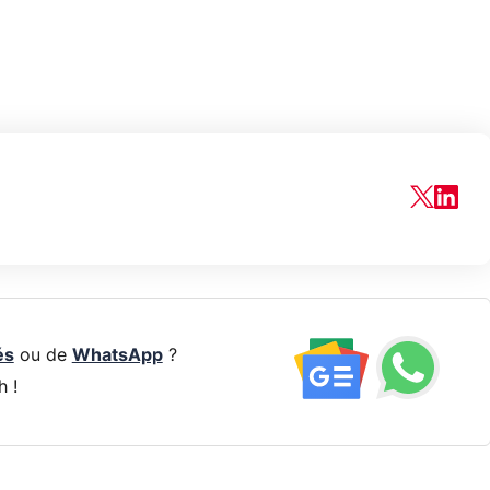
és
ou de
WhatsApp
?
h !