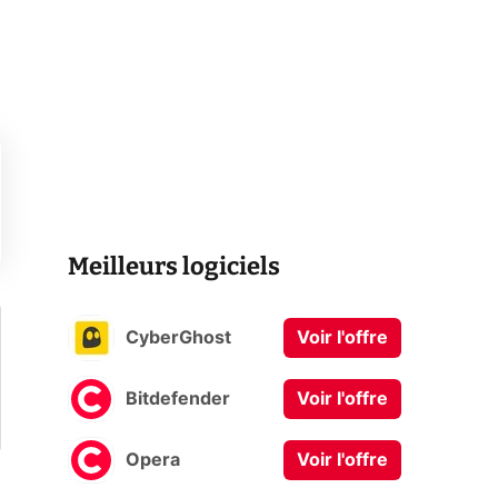
Meilleurs logiciels
CyberGhost
Voir l'offre
Bitdefender
Voir l'offre
Opera
Voir l'offre